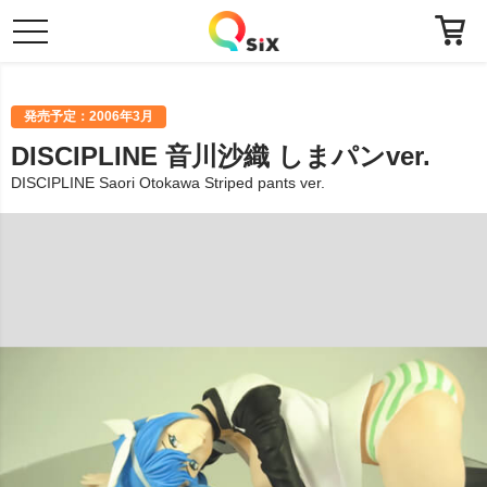
toggle
navigation
発売予定：2006年3月
DISCIPLINE 音川沙織 しまパンver.
DISCIPLINE Saori Otokawa Striped pants ver.