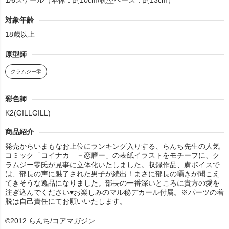
1/6スケール（本体：約10cm/机型ベース：約13cm）
対象年齢
18歳以上
原型師
クラムジー零
彩色師
K2(GILLGILL)
商品紹介
発売からいまもなお上位にランキング入りする、らんち先生の人気
コミック「コイナカ －恋膣ー」の表紙イラストをモチーフに、ク
ラムジー零氏が見事に立体化いたしました。収録作品、虜ボイスで
は、部長の声に魅了された男子が続出！まさに部長の囁きが聞こえ
てきそうな逸品になりました。部長の一番深いところに貴方の愛を
注ぎ込んでください♥お楽しみのマル秘デカール付属。※パーツの着
脱は自己責任にてお願いいたします。
©2012 らんち/コアマガジン