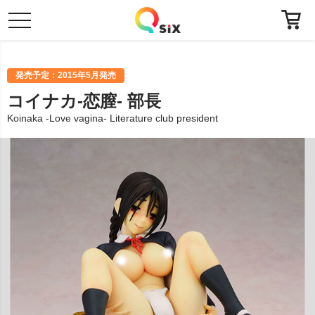
toggle
navigation
発売予定：2015年5月発売
コイナカ-恋膣- 部長
Koinaka -Love vagina- Literature club president