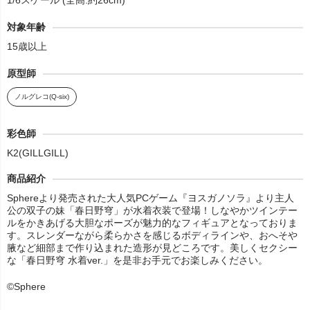
1/6スケール (全高:約26cm)
対象年齢
15歳以上
原型師
ノルグレコ(Q-six)
彩色師
K2(GILLGILL)
商品紹介
Sphereより発売された大人気PCゲーム『ヨスガノソラ』より主人
公の双子の妹「春日野穹」が水着衣装で登場！しなやかツインテー
ルをかきあげる大胆なポーズが魅力的なフィギュアとなっておりま
す。スレンダーながら柔らかさを感じるボディラインや、おへそや
腋など細部まで作り込まれた造形が見どころです。美しくセクシー
な「春日野穹 水着ver.」を是非お手元でお楽しみください。
©Sphere