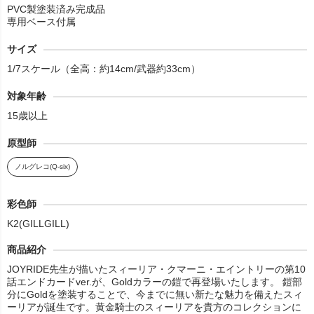
PVC製塗装済み完成品
専用ベース付属
サイズ
1/7スケール（全高：約14cm/武器約33cm）
対象年齢
15歳以上
原型師
ノルグレコ(Q-six)
彩色師
K2(GILLGILL)
商品紹介
JOYRIDE先生が描いたスィーリア・クマーニ・エイントリーの第10
話エンドカードver.が、Goldカラーの鎧で再登場いたします。 鎧部
分にGoldを塗装することで、今までに無い新たな魅力を備えたスィ
ーリアが誕生です。黄金騎士のスィーリアを貴方のコレクションに