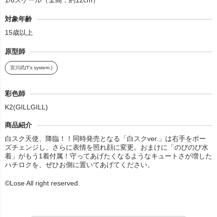
1/6スケール（全高：約12cm）
対象年齢
15歳以上
原型師
宮川武(T's system.)
彩色師
K2(GILLGILL)
商品紹介
白スク天使、降臨！！同時発売となる「白スクver.」は右手をポー
ズチェンジし、さらに表情を照れ顔に変更。おまけに「のびのび水
着」がもう1着付属！守ってあげたくなるようなキュートさが増した
ハチロクを、ぜひお側に置いてあげてください。
©Lose All right reserved.