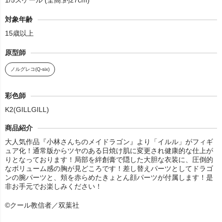
1/5スケール (全高:約27cm)
対象年齢
15歳以上
原型師
ノルグレコ(Q-six)
彩色師
K2(GILLGILL)
商品紹介
大人気作品『小林さんちのメイドラゴン』より「イルル」がフィギ
ュア化！通常版からツヤのある日焼け肌に変更され健康的な仕上が
りとなっております！局部を絆創膏で隠した大胆な衣装に、圧倒的
なボリューム感の胸が見どころです！差し替えパーツとしてドラゴ
ンの腕パーツと、頬を赤らめたきょとん顔パーツが付属します！是
非お手元でお楽しみください！
©クール教信者／双葉社